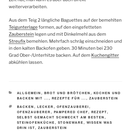
weiterverarbeiten.
Aus dem Teig 2 längliche Baguettes auf der bemehlten
Teigunterlage
formen, auf den eingefetteten
Zauberstein
legen und mit Dinkelmehl aus dem
Streufix
bemehlen. Mehrfach schräg einschneiden und
in den kalten Backofen geben. 30 Minuten bei 230
Grad Ober-/Unterhitze backen. Auf dem
Kuchengitter
abkühlen lassen.
KATEGORIEN
ALLGEMEIN
,
BROT UND BRÖTCHEN
,
KOCHEN UND
BACKEN MIT ...
,
REZEPTE FÜR ...
,
ZAUBERSTEIN
SCHLAGWÖRTER
BACKEN
,
LECKER
,
OFENZAUBEREI
,
OFENZAUBERER
,
PAMPERED CHEF
,
REZEPT
,
SELBST GEMACHT SCHMECKT AM BESTEN
,
STEINOFENKÜCHE
,
STONEWARE
,
WISSEN WAS
DRIN IST
,
ZAUBERSTEIN