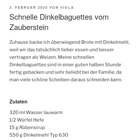
VERÖFFENTLICHT
2. FEBRUAR 2025
VON
VIOLA
AM
Schnelle Dinkelbaguettes vom
Zauberstein
Zuhause backe ich überwiegend Brote mit Dinkelmehl,
weil wir das tatsächlich lieber essen und besser
vertragen als Weizen. Meine schnellen
Dinkelbaguettes sind in einer guten halben Stunde
fertig gebacken und sehr beliebt bei der Familie, da
man viele schöne Scheiben daraus schneiden kann.
Zutaten
320 ml Wasser lauwarm
1/2 Würfel Hefe
15 g Rübensirup
550 g Dinkelmehl Typ 630