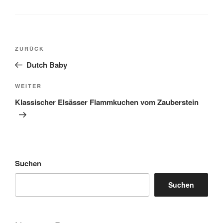
Beitragsnavigation
Vorheriger
ZURÜCK
Beitrag
Dutch Baby
Nächster
WEITER
Beitrag
Klassischer Elsässer Flammkuchen vom Zauberstein
Suchen
Suchen