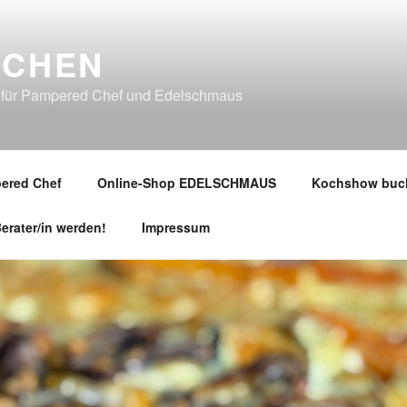
TCHEN
 für Pampered Chef und Edelschmaus
ered Chef
Online-Shop EDELSCHMAUS
Kochshow buc
erater/in werden!
Impressum