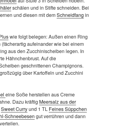
enhobel
auf Stufe 3 in Scheiben hobeln.
häler
schälen und in Stifte schneiden. Bei
fernen und diesen mit dem
Schneidfang
in
Plus
wie folgt belegen: Außen einen Ring
 (fächerartig aufeinander wie bei einem
 Ring aus den Zucchinischeiben legen. In
rte Hähnchenbrust. Auf die
n Scheiben geschnittenen Champignons.
 großzügig über Kartoffeln und Zucchini
sel
eine Soße herstellen aus Creme
Sahne. Dazu kräftig
Meersalz aus der
L
Sweet Curry
und 1 TL
Feines Süppchen
ahl-Schneebesen
gut verrühren und dann
erteilen.