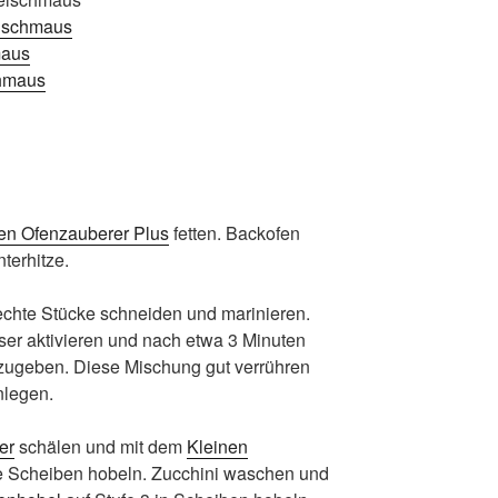
lschmaus
maus
chmaus
en Ofenzauberer Plus
fetten. Backofen
terhitze.
chte Stücke schneiden und marinieren.
er aktivieren und nach etwa 3 Minuten
ugeben. Diese Mischung gut verrühren
nlegen.
er
schälen und mit dem
Kleinen
ine Scheiben hobeln. Zucchini waschen und