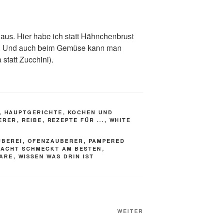
aus. Hier habe ich statt Hähnchenbrust
 Und auch beim Gemüse kann man
 statt Zucchini).
,
HAUPTGERICHTE
,
KOCHEN UND
ERER
,
REIBE
,
REZEPTE FÜR ...
,
WHITE
UBEREI
,
OFENZAUBERER
,
PAMPERED
MACHT SCHMECKT AM BESTEN
,
ARE
,
WISSEN WAS DRIN IST
Nächster
WEITER