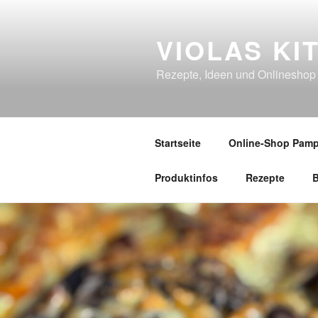
Zum
Inhalt
VIOLAS KI
springen
Rezepte, Ideen und Onlineshop
Startseite
Online-Shop Pamp
Produktinfos
Rezepte
B