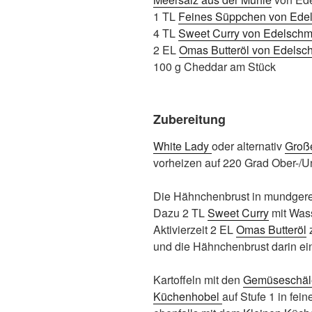
1 TL
Feines Süppchen von Ede
4 TL
Sweet Curry von Edelsch
2 EL
Omas Butteröl von Edels
100 g Cheddar am Stück
Zubereitung
White Lady
oder alternativ
Groß
vorheizen auf 220 Grad Ober-/Un
Die Hähnchenbrust in mundgere
Dazu 2 TL
Sweet Curry
mit Wass
Aktivierzeit 2 EL
Omas Butteröl
z
und die Hähnchenbrust darin ei
Kartoffeln mit den
Gemüseschäl
Küchenhobel
auf Stufe 1 in fe