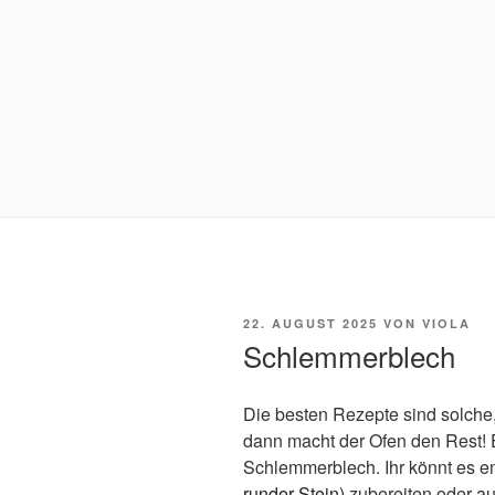
VERÖFFENTLICHT
22. AUGUST 2025
VON
VIOLA
AM
Schlemmerblech
Die besten Rezepte sind solche,
dann macht der Ofen den Rest! E
Schlemmerblech. Ihr könnt es e
runder Stein)
zubereiten oder a