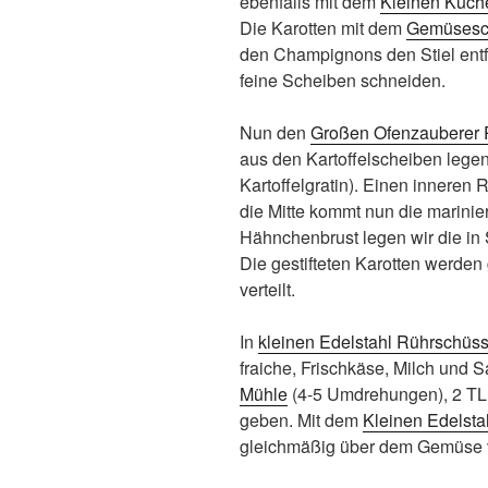
ebenfalls mit dem
Kleinen Küch
Die Karotten mit dem
Gemüsesc
den Champignons den Stiel ent
feine Scheiben schneiden.
Nun den
Großen Ofenzauberer 
aus den Kartoffelscheiben legen
Kartoffelgratin). Einen inneren
die Mitte kommt nun die marinie
Hähnchenbrust legen wir die i
Die gestifteten Karotten werden
verteilt.
In
kleinen Edelstahl Rührschüs
fraiche, Frischkäse, Milch und 
Mühle
(4-5 Umdrehungen), 2 T
geben. Mit dem
Kleinen Edelst
gleichmäßig über dem Gemüse v