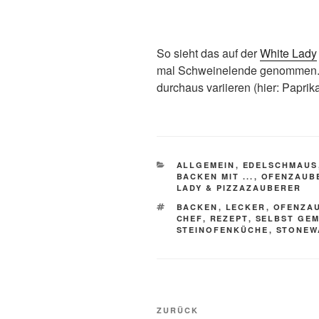
So sieht das auf der
White Lady
mal Schweinelende genommen.
durchaus variieren (hier: Paprika
KATEGORIEN
ALLGEMEIN
,
EDELSCHMAUS
BACKEN MIT ...
,
OFENZAUB
LADY & PIZZAZAUBERER
SCHLAGWÖRTER
BACKEN
,
LECKER
,
OFENZA
CHEF
,
REZEPT
,
SELBST GE
STEINOFENKÜCHE
,
STONEW
Beitragsnavigation
Vorheriger
ZURÜCK