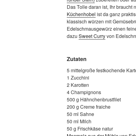
Das Tolle daran ist, Ihr braucht
Küchenhobel
ist da ganz praktis
klassisch würzen mit Gemüsebrü
Edelschmausgewürz einen feinen
dazu
Sweet Curry
von Edelsch
Zutaten
5 mittelgroße festkochende Kart
1 Zucchini
2 Karotten
4 Champignons
500 g Hähnchenbrustfilet
200 g Creme fraiche
50 ml Sahne
50 ml Milch
50 g Frischkäse natur
Meersalz aus der Mühle
von Ed