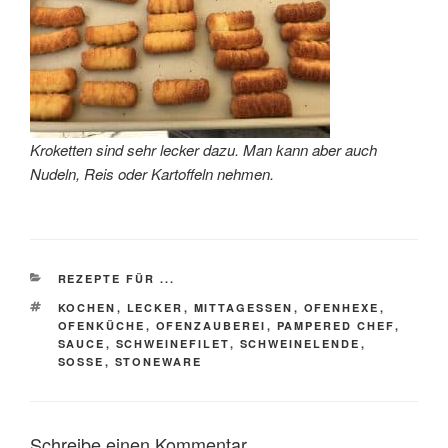
Kroketten sind sehr lecker dazu. Man kann aber auch
Nudeln, Reis oder Kartoffeln nehmen.
KATEGORIEN
REZEPTE FÜR ...
SCHLAGWÖRTER
KOCHEN
,
LECKER
,
MITTAGESSEN
,
OFENHEXE
,
OFENKÜCHE
,
OFENZAUBEREI
,
PAMPERED CHEF
,
SAUCE
,
SCHWEINEFILET
,
SCHWEINELENDE
,
SOSSE
,
STONEWARE
Schreibe einen Kommentar