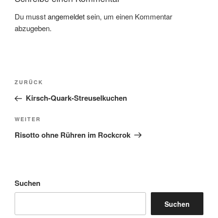
Du musst
angemeldet
sein, um einen Kommentar
abzugeben.
Beitragsnavigation
Vorheriger
ZURÜCK
Beitrag
Kirsch-Quark-Streuselkuchen
Nächster
WEITER
Beitrag
Risotto ohne Rühren im Rockcrok
Suchen
Suchen