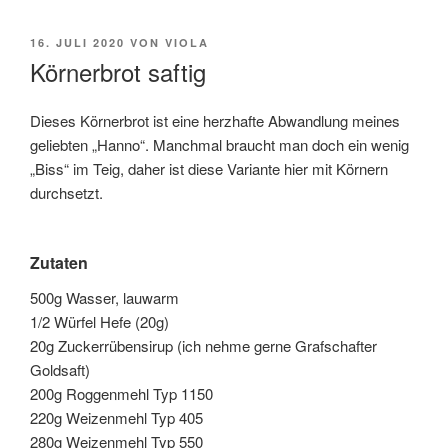
VERÖFFENTLICHT
16. JULI 2020
VON
VIOLA
AM
Körnerbrot saftig
Dieses Körnerbrot ist eine herzhafte Abwandlung meines
geliebten „Hanno“. Manchmal braucht man doch ein wenig
„Biss“ im Teig, daher ist diese Variante hier mit Körnern
durchsetzt.
Zutaten
500g Wasser, lauwarm
1/2 Würfel Hefe (20g)
20g Zuckerrübensirup (ich nehme gerne Grafschafter
Goldsaft)
200g Roggenmehl Typ 1150
220g Weizenmehl Typ 405
280g Weizenmehl Typ 550