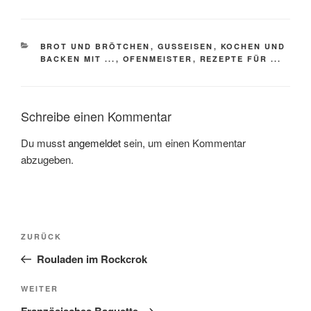
KATEGORIEN
BROT UND BRÖTCHEN
,
GUSSEISEN
,
KOCHEN UND
BACKEN MIT ...
,
OFENMEISTER
,
REZEPTE FÜR ...
Schreibe einen Kommentar
Du musst
angemeldet
sein, um einen Kommentar
abzugeben.
Beitragsnavigation
Vorheriger
ZURÜCK
Beitrag
Rouladen im Rockcrok
Nächster
WEITER
Beitrag